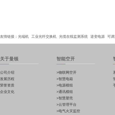
友情链接：
光端机
工业光纤交换机
光缆在线监测系统
逆变电源
可调
关于曼顿
智能空开
公司介绍
>物联网空开
发展历程
>智慧电箱
荣誉资质
>电源模组
企业文化
>通讯模组
>智慧塑壳
>云管理平台
>电气火灾监控